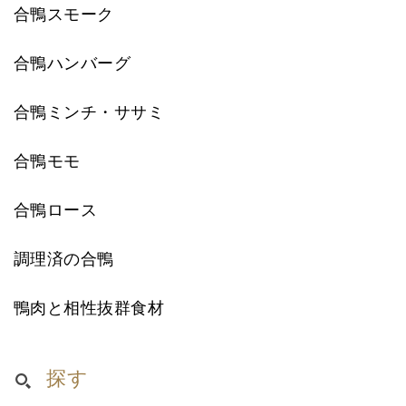
合鴨スモーク
合鴨ハンバーグ
合鴨ミンチ・ササミ
合鴨モモ
合鴨ロース
調理済の合鴨
鴨肉と相性抜群食材
探す