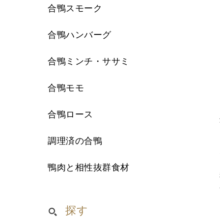
合鴨スモーク
合鴨ハンバーグ
合鴨ミンチ・ササミ
合鴨モモ
合鴨ロース
調理済の合鴨
鴨肉と相性抜群食材
探す