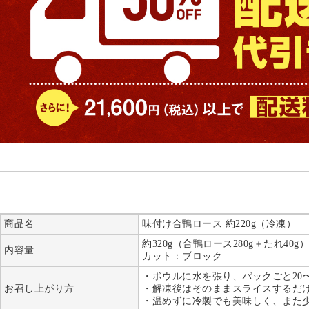
商品名
味付け合鴨ロース 約220g（冷凍）
約320g（合鴨ロース280g＋たれ40g）
内容量
カット：ブロック
・ボウルに水を張り、パックごと20
お召し上がり方
・解凍後はそのままスライスするだ
・温めずに冷製でも美味しく、また