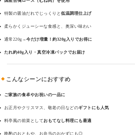
国産合鴨ロース（むね肉）を使用
特製の醤油だれでじっくりと
低温調理仕上げ
柔らかくジューシーな食感と、奥深い味わい
通常220g→
今だけ増量！約320g入りでお得に
たれ約40g入り・真空冷凍パックでお届け
こんなシーンにおすすめ
ご家族の食卓やお祝いの一品に
お正月やクリスマス、敬老の日などの
ギフトにも人気
料亭風の前菜として
おもてなし料理にも最適
晩酌のおともや、お弁当のおかずにも◎