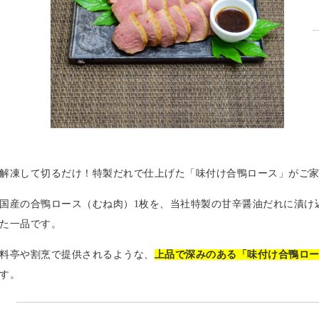
解凍して切るだけ！特製だれで仕上げた「味付け合鴨ロース」がご
国産の合鴨ロース（むね肉）1枚を、当社特製の甘辛醤油だれに漬け
た一品です。
料亭や割烹で提供されるような、
上品で深みのある「味付け合鴨ロ
す。