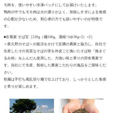
モ肉を、使いやすい冷凍パックにしてお届けいたします。
鴨肉の中でもモモ肉は火の通りがよく、加熱しすぎによる食感
の心配が少ないため、初心者の方でも扱いやすいのが特徴で
す。
■京蕎麦 そば宝［220g（麺160g、濃縮つゆ30g×2）×2］
＜夜久野のそば＞の復活をかけて近隣の農家と協力し、自社で
生産したその良質なそばの実を外皮ごと挽いたそば粉『挽きぐ
るみ粉』をふんだん使用した、力強い味と香りの田舎蕎麦で
す。自社にて生産、製粉した農家こだわりの逸品をご賞味くだ
さい。
乾麺は手打ち風乱切り麺で仕上げており、しっかりとした食感
と香りが楽しめます。