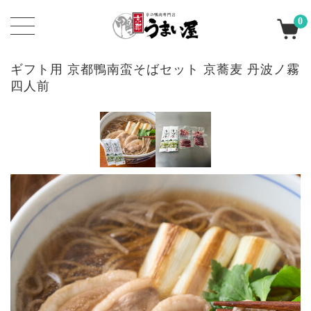
0
ギフト用 京都鴨南蛮そばセット 京蕎麦 丹波ノ霧
四人前