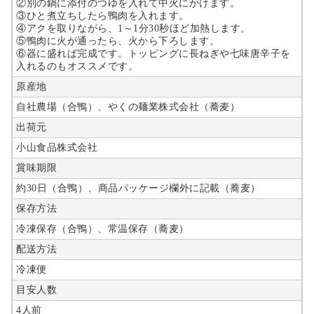
②別の鍋に添付のつゆを入れて中火にかけます。
③ひと煮立ちしたら鴨肉を入れます。
④アクを取りながら、1～1分30秒ほど加熱します。
⑤鴨肉に火が通ったら、火から下ろします。
⑥器に盛れば完成です。トッピングに長ねぎや七味唐辛子を
入れるのもオススメです。
原産地
自社農場（合鴨）、やくの麺業株式会社（蕎麦）
出荷元
小山食品株式会社
賞味期限
約30日（合鴨）、商品パッケージ欄外に記載（蕎麦）
保存方法
冷凍保存（合鴨）、常温保存（蕎麦）
配送方法
冷凍便
目安人数
4人前