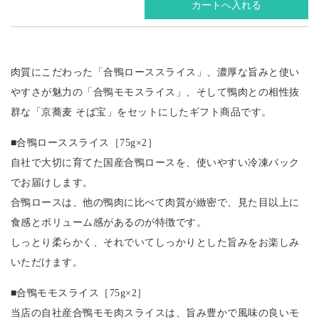
肉質にこだわった「合鴨ローススライス」、濃厚な旨みと使い
やすさが魅力の「合鴨モモスライス」、そして鴨肉との相性抜
群な「京蕎麦 そば宝」をセットにしたギフト商品です。
■合鴨ローススライス［75g×2］
自社で大切に育てた国産合鴨ロースを、使いやすい冷凍パック
でお届けします。
合鴨ロースは、他の鴨肉に比べて肉質が緻密で、見た目以上に
食感とボリューム感があるのが特徴です。
しっとり柔らかく、それでいてしっかりとした旨みをお楽しみ
いただけます。
■合鴨モモスライス［75g×2］
当店の自社産合鴨モモ肉スライスは、旨み豊かで風味の良いモ