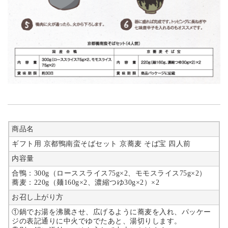
商品名
ギフト用 京都鴨南蛮そばセット 京蕎麦 そば宝 四人前
内容量
合鴨：300g（ローススライス75g×2、モモスライス75g×2）
蕎麦：220g（麺160g×2、濃縮つゆ30g×2）×2
お召し上がり方
①鍋でお湯を沸騰させ、広げるように蕎麦を入れ、パッケー
ジの表記通りに中火でゆでたあと、湯切りします。