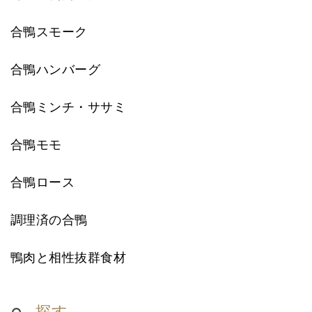
合鴨スモーク
合鴨ハンバーグ
合鴨ミンチ・ササミ
合鴨モモ
合鴨ロース
調理済の合鴨
鴨肉と相性抜群食材
探す