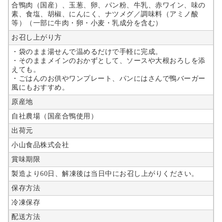
合鴨肉（国産）、玉葱、卵、パン粉、牛乳、赤ワイン、味の
素、食塩、胡椒、にんにく、ナツメグ／調味料（アミノ酸
等）（一部に牛肉・卵・小麦・乳成分を含む）
お召し上がり方
・袋のまま湯せんで温めるだけで手軽に完成。
・そのままメインのおかずとして、ソースや大根おろしを添
えても。
・ごはんのお供やワンプレート、パンにはさんで鴨バーガー
風にもおすすめ。
原産地
自社農場（国産合鴨使用）
出荷元
小山食品株式会社
賞味期限
製造より60日、解凍後は当日中にお召し上がりください。
保存方法
冷凍保存
配送方法