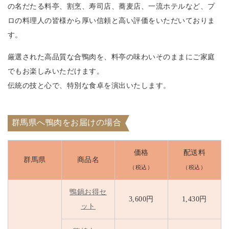
の名だたる料亭、割烹、寿司店、蕎麦店、一流ホテルなど、プ
ロの料理人の皆様から厚い信頼と高い評価をいただいておりま
す。
厳選された高品質な合鴨肉を、料亭の味わいそのままにご家庭
でもお楽しみいただけます。
伝統の技と心で、特別な食卓を演出いたします。
群馬県へ鴨肉をお届けの場合
価格
配送料
群馬県
商品名
（税込）
（税込）
鴨鍋お得セ
3,600円
1,430円
ット