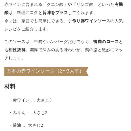
赤ワインに含まれる「クエン酸」や「リンゴ酸」といった
有機
酸
は、料理に
コクと旨味をプラス
してくれます。
今回は、家庭でも簡単にできる、
手作り赤ワインソース
の人気
レシピをご紹介します。
このソースは、牛肉やハンバーグだけでなく、
鴨肉のロースと
も相性抜群
。濃厚で深みのある味わいが、鴨の脂と絶妙にマッ
チします。
基本の赤ワインソース（2〜3人前）
材料
・赤ワイン … 大さじ5
・みりん … 大さじ2
・醤油 … 大さじ2