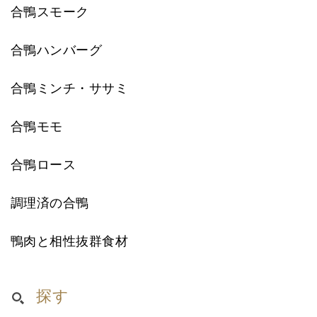
合鴨スモーク
合鴨ハンバーグ
合鴨ミンチ・ササミ
合鴨モモ
合鴨ロース
調理済の合鴨
鴨肉と相性抜群食材
探す