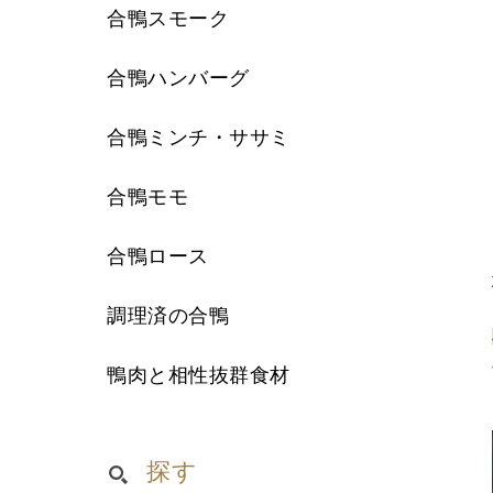
合鴨スモーク
合鴨ハンバーグ
合鴨ミンチ・ササミ
合鴨モモ
合鴨ロース
調理済の合鴨
鴨肉と相性抜群食材
探す