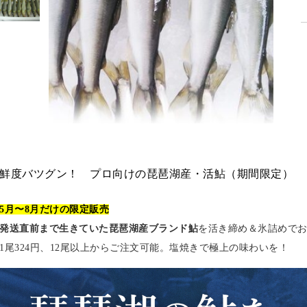
鮮度バツグン！ プロ向けの琵琶湖産・活鮎（期間限定）
5月〜8月だけの限定販売
発送直前まで生きていた琵琶湖産ブランド鮎
を活き締め＆氷詰めで
1尾324円、12尾以上からご注文可能。塩焼きで極上の味わいを！