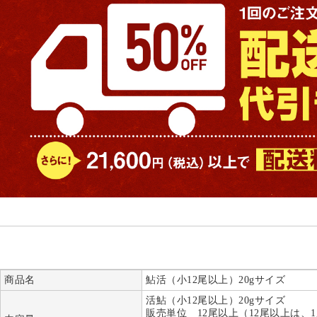
商品名
鮎活（小12尾以上）20gサイズ
活鮎（小12尾以上）20gサイズ
販売単位 12尾以上（12尾以上は、