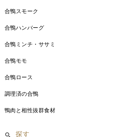
合鴨スモーク
合鴨ハンバーグ
合鴨ミンチ・ササミ
合鴨モモ
合鴨ロース
調理済の合鴨
鴨肉と相性抜群食材
探す