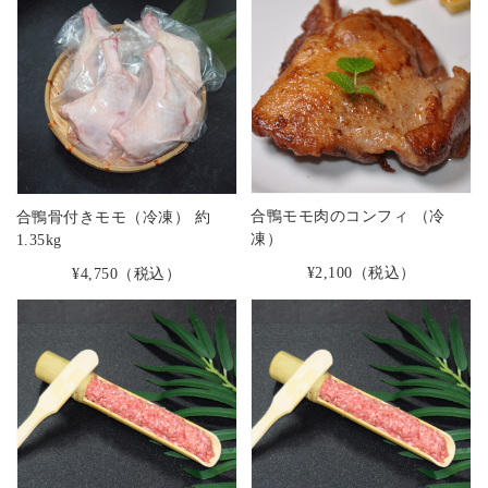
合鴨モモ肉のコンフィ （冷
合鴨骨付きモモ（冷凍） 約
凍）
1.35kg
¥2,100
（税込）
¥4,750
（税込）