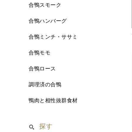
合鴨スモーク
合鴨ハンバーグ
合鴨ミンチ・ササミ
合鴨モモ
合鴨ロース
調理済の合鴨
鴨肉と相性抜群食材
探す