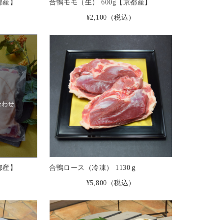
都産】
合鴨モモ（生） 600g【京都産】
）
¥2,100
（税込）
合わせ
都産】
合鴨ロース（冷凍） 1130ｇ
）
¥5,800
（税込）