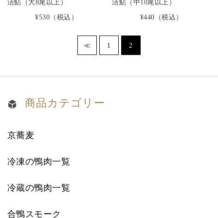
活鮎（大8尾以上）
活鮎（中10尾以上）
¥530
（税込）
¥440
（税込）
≪
1
2
商品カテゴリー
京蕎麦
冷凍の鴨肉一覧
冷蔵の鴨肉一覧
合鴨スモーク